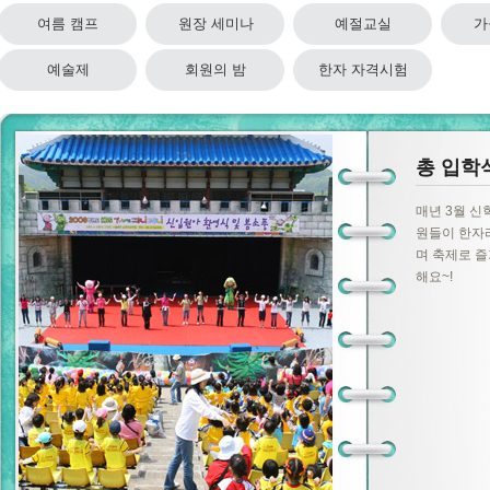
여름 캠프
원장 세미나
예절교실
가
예술제
회원의 밤
한자 자격시험
총 입학
매년 3월 신
원들이 한자
며 축제로 즐
해요~!