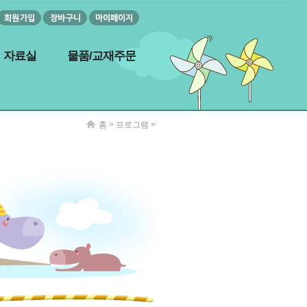
자료실
물품/교재주문
홈
>
프로그램
>