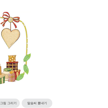
 그림 그리기
말솜씨 뽐내기