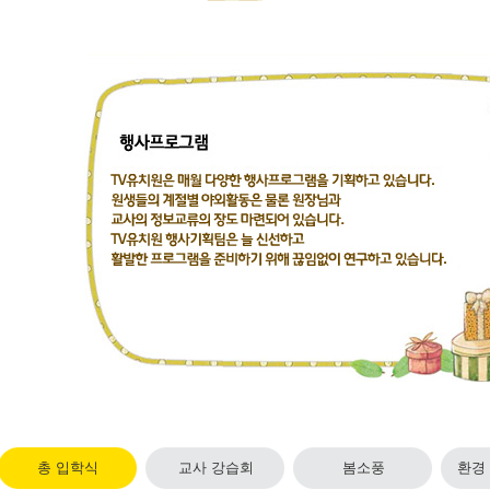
총 입학식
교사 강습회
봄소풍
환경